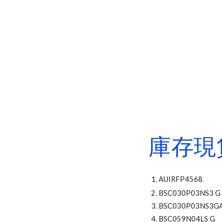
庫存現
AUIRFP4568
BSC030P03NS3 G
BSC030P03NS3G
BSC059N04LS G