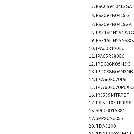
BSC059N04LSGA
BSZ097N04LS G
BSZ097N04LSGA
BSZ16DN25NS3 
BSZ16DN25NS3G
IPA60R190E6
IPA65R380E6
IPD088N06N3 G
IPD088N06N3GB
IPW60R070P6
IPW60R070P6XK
IR3555MTRPBF
IRF5210STRRPBF
SP000016381
SPP20N60S5
TDA5200
TDA5200XUMA1