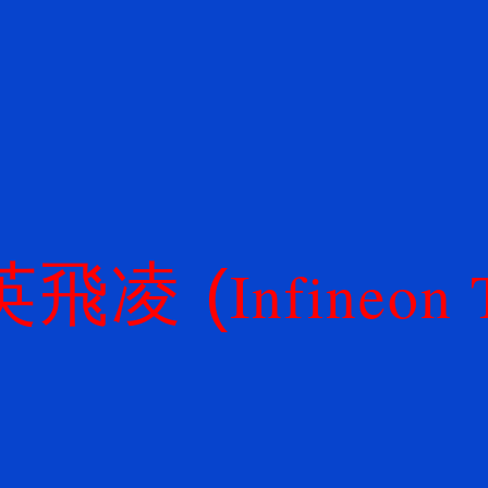
ip to main content
Skip to navigat
英飛凌
(
Infineon 