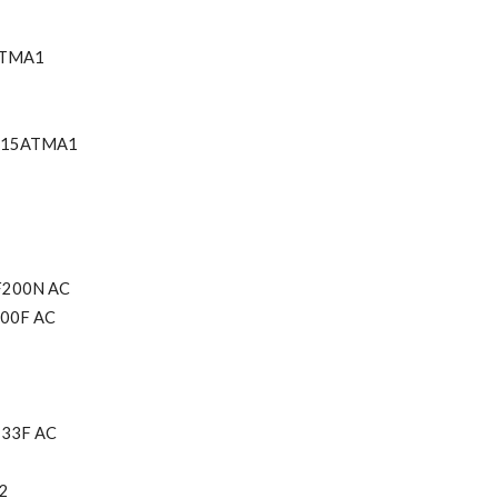
ATMA1
015ATMA1
F200N AC
00F AC
33F AC
2