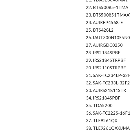
BTS50085-1TMA
BTS500851TMA
AUIRFP4568-E
BTS428L2
IAUT300N10S5N
AUIRGDC0250
IRS2184SPBF
IRS2184STRPBF
IRS2110STRPBF
SAK-TC234LP-32
SAK-TC233L-32F2
AUIRS21811STR
IRS2184SPBF
TDA5200
SAK-TC222S-16F1
TLE9261QX
TLE9261QXXUMA